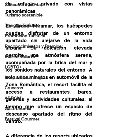
Un refugio privado con vistas 
Cancun Travel Mart
panorámicas
Turismo sostenible
En Grand Miramar, los huéspedes 
Tianguis Turístico
pueden disfrutar de un entorno 
Promoción Turística
apartado sin alejarse de la vida 
Reconocimientos y Premios
urbana. Su ubicación elevada 
permite una atmósfera serena, 
Puerto Vallarta
acompañada por la brisa del mar y 
LGBTQ+
los sonidos naturales del entorno. A 
solo unos minutos en automóvil de la 
Ixtapa-Zihuatanejo
Zona Romántica, el resort facilita el 
Cruceros
acceso a restaurantes, bares, 
ARPCM
galerías y actividades culturales, al 
tiempo que ofrece un espacio de 
Gastronomia
descanso apartado del ritmo del 
Festival Gourmet
centro.
A diferencia de los resorts ubicados 