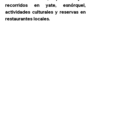
recorridos en yate, esnórquel, 
actividades culturales y reservas en 
restaurantes locales.
Reconocimientos e inclusión
Grand Miramar ha mantenido la 
categoría Cuatro Diamantes de la 