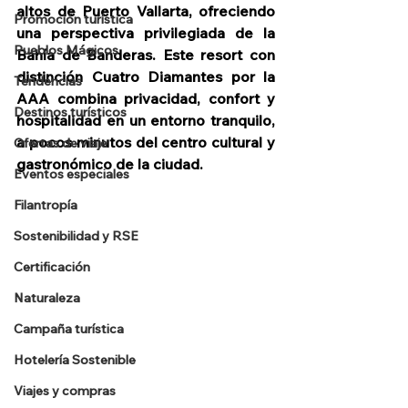
altos de Puerto Vallarta, ofreciendo 
Promoción turística
una perspectiva privilegiada de la 
Pueblos Mágicos
Bahía de Banderas. Este resort con 
distinción Cuatro Diamantes por la 
Tendencias
AAA combina privacidad, confort y 
Destinos turísticos
hospitalidad en un entorno tranquilo, 
a pocos minutos del centro cultural y 
Ofertas de viaje
gastronómico de la ciudad.
Eventos especiales
Filantropía
Sostenibilidad y RSE
Certificación
Naturaleza
Campaña turística
Hotelería Sostenible
Viajes y compras