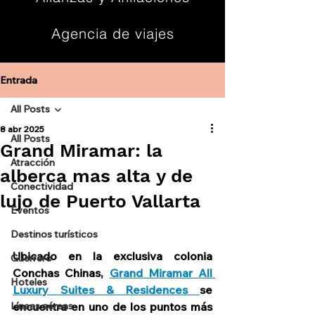
Agencia de viajes
Contacto
Entrada
All Posts
8 abr 2025
All Posts
Grand Miramar: la
Atracción
alberca mas alta y de
Conectividad
lujo de Puerto Vallarta
Eventos
Destinos turísticos
Ubicado en la exclusiva colonia 
Guerrero
Conchas Chinas, 
Grand Miramar All 
Hoteles
Luxury Suites & Residences 
se 
Líneas aéreas
encuentra en uno de los puntos más 