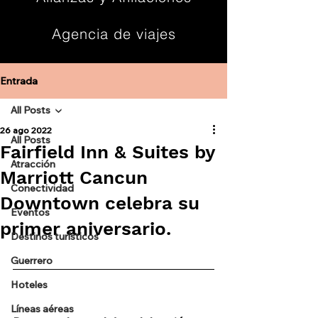
Agencia de viajes
Contacto
Entrada
All Posts
26 ago 2022
All Posts
Fairfield Inn & Suites by
Atracción
Marriott Cancun
Conectividad
Downtown celebra su
Eventos
primer aniversario.
Destinos turísticos
Guerrero
Hoteles
Líneas aéreas