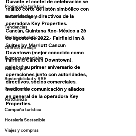
Durante el coctel de celebración se 
Promoción turística
realizó corte de listón simbólico con 
autoridades y directivos de la 
Pueblos Mágicos
operadora Key Properties.  
Tendencias
Cancún, Quintana Roo-México a 26 
Destinos turísticos
de agosto de 2022.- Fairfield Inn & 
Suites by Marriott Cancun 
Ofertas de viaje
Downtown (mejor conocido como 
Eventos especiales
Fairfield Cancun Downtown), 
celebró su primer aniversario de 
Filantropía
operaciones junto con autoridades, 
Sostenibilidad y RSE
directivos, socios comerciales, 
medios de comunicación y aliados 
Certificación
en general de la operadora Key 
Naturaleza
Properties.  
Campaña turística
Hotelería Sostenible
Viajes y compras