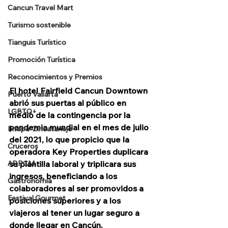
Cancun Travel Mart
Turismo sostenible
Tianguis Turístico
Promoción Turística
Reconocimientos y Premios
El hotel Fairfield Cancun Downtown 
Puerto Vallarta
abrió sus puertas al público en 
LGBTQ+
medio de la contingencia por la 
pandemia mundial en el mes de julio 
Ixtapa-Zihuatanejo
del 2021, lo que propicio que la 
Cruceros
operadora Key Properties duplicara 
ARPCM
su plantilla laboral y triplicara sus 
ingresos, beneficiando a los 
Gastronomia
colaboradores al ser promovidos a 
Festival Gourmet
posiciones superiores y a los 
viajeros al tener un lugar seguro a 
donde llegar en Cancún.  