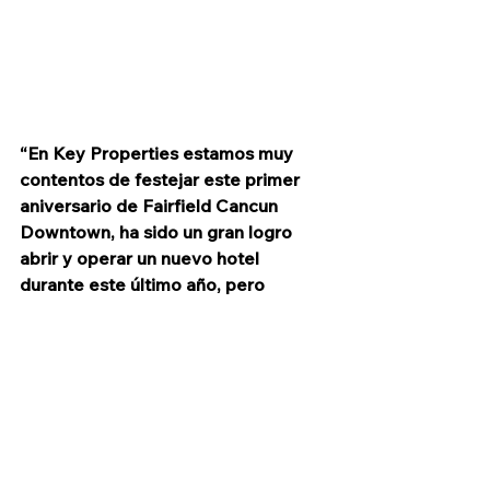
“En Key Properties estamos muy 
contentos de festejar este primer 
aniversario de Fairfield Cancun 
Downtown, ha sido un gran logro 
abrir y operar un nuevo hotel 
durante este último año, pero 
gracias a los colaboradores, aliados 
comerciales y la preferencia de los 
viajeros, es que hoy festejamos el 
primero de muchos años en el 
Caribe Mexicano” declaró María 
Elena Villegas, Directora General de 
Key Properties.