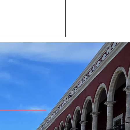
sociación de
ciones Públicas del
be Mexicano presenta
ncuentro Internacional
elaciones Públicas
luencia con Propósito: