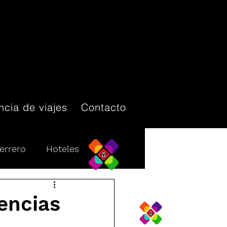
cia de viajes
Contacto
errero
Hoteles
Destinos turísticos
encias