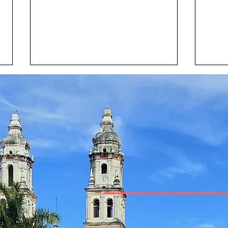
Villa Premiere celebra la
La A
30ª edición del Festival
Rela
Gourmet Internacional con
Cari
un magistral “Ronqueo +
el E
Paella” frente al mar
de R
“Inf