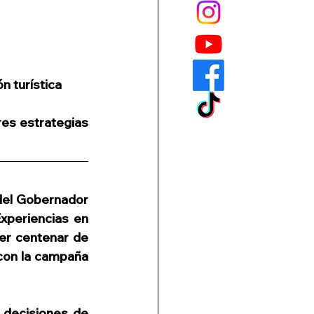
E
Certificación
as
 turística 
 Turística
es estrategias 
nejo
Cruceros
del Gobernador 
xperiencias en 
er centenar de 
con la campaña 
 decisiones de 