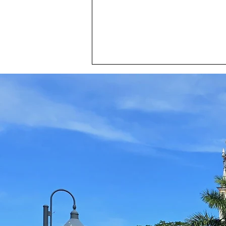
ENroute Communications
posiciona a Nayarit como
“Destino de las Grandes
Ligas” y transforma el
branding turístico con
campañas globales