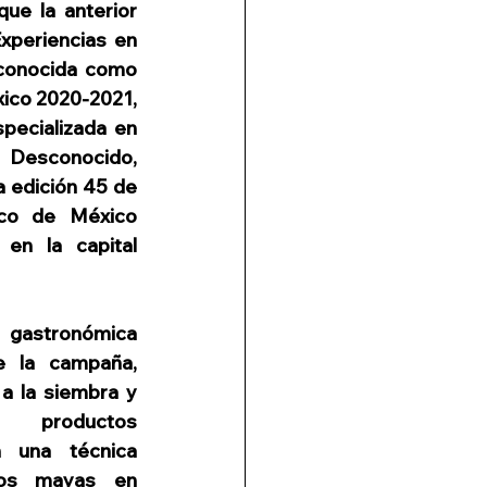
ue la anterior 
periencias en 
econocida como 
ico 2020-2021, 
specializada en 
 Desconocido, 
a edición 45 de 
ico de México 
en la capital 
 gastronómica 
 la campaña, 
a la siembra y 
productos 
 una técnica 
los mayas en 