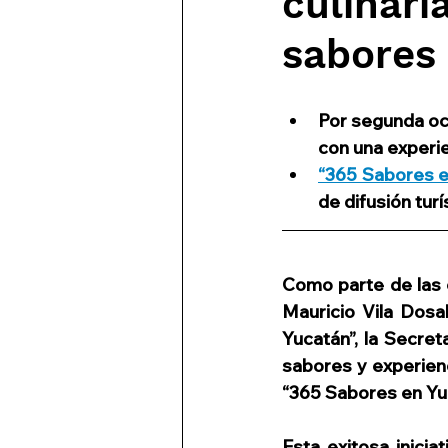
culinar
Ofertas de viaje
Evento
sabores
Naturaleza
Campaña tu
Por segunda oca
con una experie
Cancun Travel Mart
Tu
“365 Sabores e
de difusión tur
Reconocimientos y Premi
Como parte de las 
Mauricio Vila Dosa
ARPCM
Yucatán”, la Secret
sabores y experienc
“365 Sabores en Yu
Esta exitosa inicia