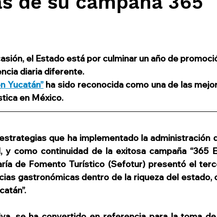
ias de su campaña 365
s especiales
Filantropía
Sostenibilidad y RS
rística
Hotelería Sostenible
Viajes y compr
sión, el Estado está por culminar un año de promoción
ncia diaria diferente.
rismo sostenible
Tianguis Turístico
Promoción
n Yucatán”
 ha sido reconocida como una de las mejor
ística en México.
os
Puerto Vallarta
LGBTQ+
Ixtapa-Zihuata
estrategias que ha implementado la administración 
l, y como continuidad de la exitosa campaña “365 E
aría de Fomento Turístico (Sefotur) presentó el terc
ias gastronómicas dentro de la riqueza del estado, 
catán”.
tiva, se ha convertido en referencia para la toma de