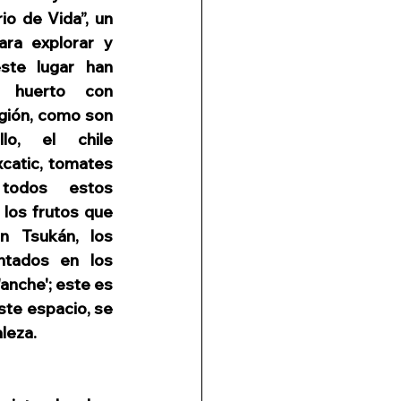
io de Vida”, un 
para explorar y 
ste lugar han 
 huerto con 
egión, como son 
lo, el chile 
xcatic, tomates 
 todos estos 
los frutos que 
 Tsukán, los 
ntados en los 
nche'; este es 
ste espacio, se 
leza. 