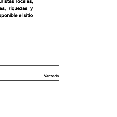
istas locales, 
s, riquezas y 
onible el sitio 
Ver todo