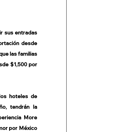
r sus entradas 
ortación desde 
e las familias 
sde $1,500 por 
os hoteles de 
, tendrán la 
eriencia More 
amor por México 