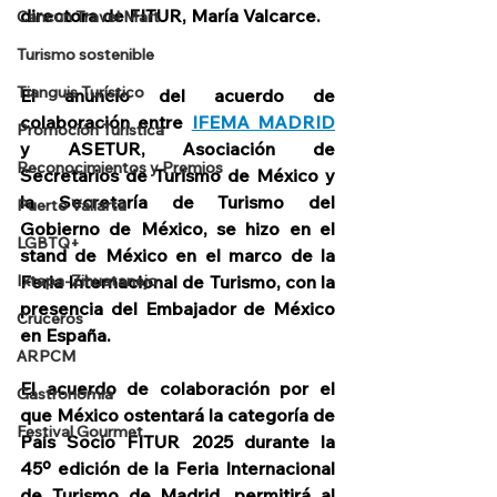
directora de FITUR, María Valcarce.
Cancun Travel Mart
Turismo sostenible
Tianguis Turístico
El anuncio del acuerdo de 
colaboración entre 
IFEMA MADRID
Promoción Turística
y ASETUR, Asociación de 
Reconocimientos y Premios
Secretarios de Turismo de México y 
la Secretaría de Turismo del 
Puerto Vallarta
Gobierno de México, se hizo en el 
LGBTQ+
stand de México en el marco de la 
Feria Internacional de Turismo, con la 
Ixtapa-Zihuatanejo
presencia del Embajador de México 
Cruceros
en España.
ARPCM
El acuerdo de colaboración por el 
Gastronomia
que México ostentará la categoría de 
Festival Gourmet
País Socio FITUR 2025 durante la 
45º edición de la Feria Internacional 
de Turismo de Madrid, permitirá al 