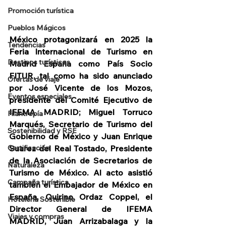
Promoción turística
Pueblos Mágicos
México protagonizará en 2025 la 
Tendencias
Feria Internacional de Turismo en 
Destinos turísticos
Madrid España como País Socio 
FITUR, tal como ha sido anunciado 
Ofertas de viaje
por José Vicente de los Mozos, 
Eventos especiales
presidente del Comité Ejecutivo de 
IFEMA MADRID; Miguel Torruco 
Filantropía
Marqués, Secretario de Turismo del 
Sostenibilidad y RSE
Gobierno de México y Juan Enrique 
Suarez del Real Tostado, Presidente 
Certificación
de la Asociación de Secretarios de 
Naturaleza
Turismo de México. Al acto asistió 
Campaña turística
también el Embajador de México en 
España, Quirino Ordaz Coppel, el 
Hotelería Sostenible
Director General de IFEMA 
Viajes y compras
MADRID, Juan Arrizabalaga y la 