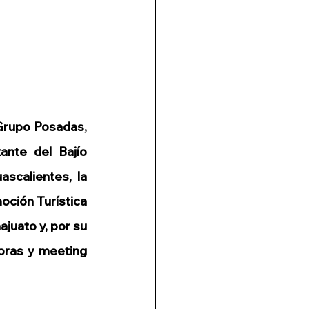
rupo Posadas, 
nte del Bajío 
scalientes, la 
ción Turística 
uato y, por su 
ras y meeting 