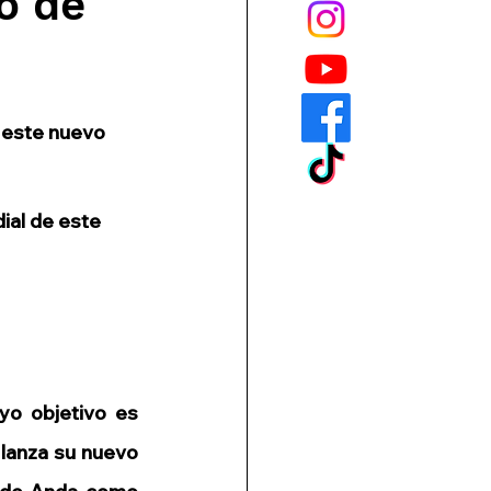
o de
E
Certificación
as
 este nuevo 
 Turística
ial de este 
nejo
Cruceros
yo objetivo es 
 lanza su nuevo 