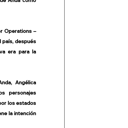
r de Anda como 
r Operations – 
l país, después 
a era para la 
nda, Angélica 
s personajes 
or los estados 
e la intención 