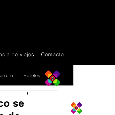
cia de viajes
Contacto
errero
Hoteles
Destinos turísticos
co se