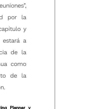
uniones”, 
d por la 
apítulo y 
estará a 
ia de la 
nua como 
to de la 
n.
ng Planner 
y 