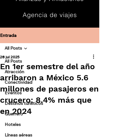
Agencia de viajes
Contacto
Entrada
All Posts
28 jul 2025
All Posts
En 1er semestre del año
Atracción
arribaron a México 5.6
Conectividad
millones de pasajeros en
Eventos
crucero; 8.4% más que
Destinos turísticos
en 2024
Guerrero
Hoteles
Líneas aéreas