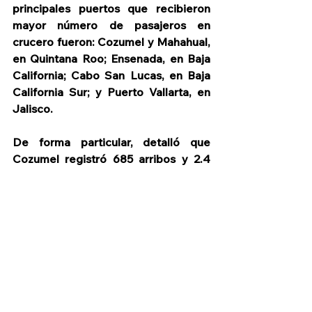
principales puertos que recibieron 
mayor número de pasajeros en 
crucero fueron: Cozumel y Mahahual, 
en Quintana Roo; Ensenada, en Baja 
California; Cabo San Lucas, en Baja 
California Sur; y Puerto Vallarta, en 
Jalisco.
De forma particular, detalló que 
Cozumel registró 685 arribos y 2.4 
millones de pasajeros; Mahahual, 302 
arribos y 1.2 millones de pasajeros; y 
Cabo San Lucas, 134 arribos y 480 
mil 198 pasajeros.
Conectividad
Destinos turísticos
Cruceros