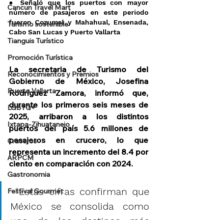
● Señaló que los puertos con mayor 
Cancun Travel Mart
número de pasajeros en este periodo 
fueron Cozumel y Mahahual, Ensenada, 
Turismo sostenible
Cabo San Lucas y Puerto Vallarta
Tianguis Turístico
Promoción Turística
La secretaria de Turismo del 
Reconocimientos y Premios
Gobierno de México, Josefina 
Puerto Vallarta
Rodríguez Zamora, informó que, 
durante los primeros seis meses de 
LGBTQ+
2025, arribaron a los distintos 
Ixtapa-Zihuatanejo
puertos del país 5.6 millones de 
pasajeros en crucero, lo que 
Cruceros
representa un incremento del 8.4 por 
ARPCM
ciento en comparación con 2024.
Gastronomia
 “Estas cifras confirman que 
Festival Gourmet
México se consolida como 