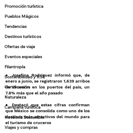
Promoción turística
Pueblos Mágicos
Tendencias
Destinos turísticos
Ofertas de viaje
Eventos especiales
Filantropía
● Josefina Rodríguez informó que, de 
Sostenibilidad y RSE
enero a junio, se registraron 1,639 arribos 
Certificación
de cruceros en los puertos del país, un 
7.8% más que el año pasado 
Naturaleza
● Destacó que estas cifras confirman 
Campaña turística
que México se consolida como uno de los 
destinos más atractivos del mundo para 
Hotelería Sostenible
el turismo de cruceros 
Viajes y compras