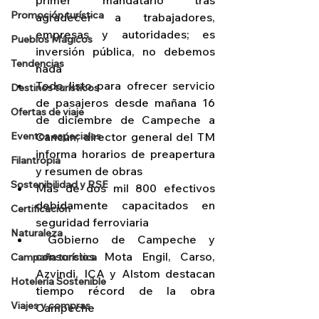
primer mandatario tras 
Promoción turística
agradecer a trabajadores, 
empresas y autoridades; es 
Pueblos Mágicos
inversión pública, no debemos 
Tendencias
nada
Todo listo para ofrecer servicio 
Destinos turísticos
de pasajeros desde mañana 16 
Ofertas de viaje
de diciembre de Campeche a 
Eventos especiales
Cancún; director general del TM 
informa horarios de preapertura 
Filantropía
y resumen de obras
Sostenibilidad y RSE
Más de dos mil 800 efectivos 
debidamente capacitados en 
Certificación
seguridad ferroviaria
Naturaleza
 Gobierno de Campeche y 
consorcios Mota Engil, Carso, 
Campaña turística
Azvindi, ICA y Alstom destacan 
Hotelería Sostenible
tiempo récord de la obra 
Viajes y compras
Campeche