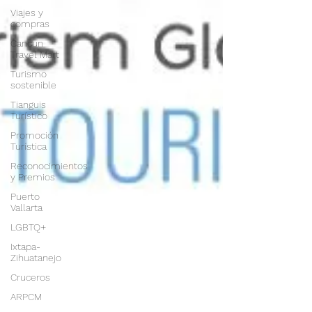
Viajes y
compras
Cancun
Travel Mart
Turismo
sostenible
Tianguis
Turístico
Promoción
Turística
Reconocimientos
y Premios
Puerto
Vallarta
LGBTQ+
Ixtapa-
Zihuatanejo
Cruceros
ARPCM