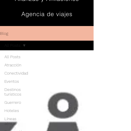
Agencia de viajes
Contacto
Blog
All Posts
All Posts
Atracción
Conectividad
Eventos
Destinos
turísticos
Guerrero
Hoteles
Líneas
aéreas