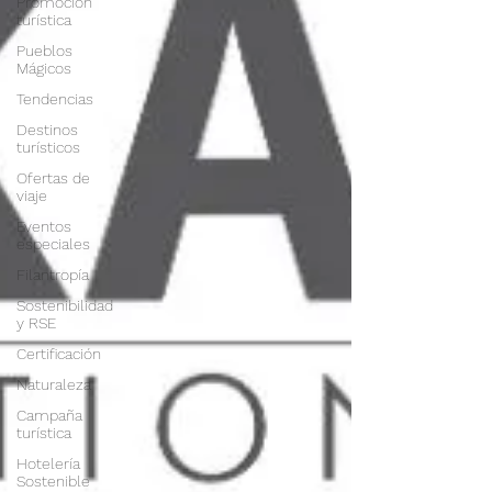
Promoción
turística
Pueblos
Mágicos
Tendencias
Destinos
turísticos
Ofertas de
viaje
Eventos
especiales
Filantropía
Sostenibilidad
y RSE
Certificación
Naturaleza
Campaña
turística
Hotelería
Sostenible