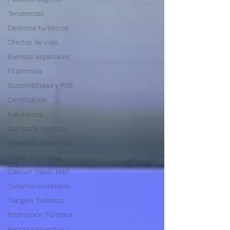
Tendencias
Destinos turísticos
Ofertas de viaje
Eventos especiales
Filantropía
Sostenibilidad y RSE
Certificación
Naturaleza
Campaña turística
Hotelería Sostenible
Viajes y compras
Cancun Travel Mart
Turismo sostenible
Tianguis Turístico
Promoción Turística
Reconocimientos y