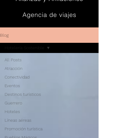
Agencia de viajes
Contacto
Blog
Hotelería Sostenible
All Posts
Atracción
Conectividad
Eventos
Destinos turísticos
Guerrero
Hoteles
Líneas aéreas
Promoción turística
Pueblos Mágicos